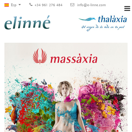
Esp
+34 961 276 484
info@e-linne.com