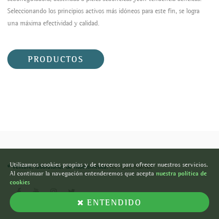
Seleccionando los principios activos más idóneos para este fin, se logra
una máxima efectividad y calidad.
PRODUCTOS
Utilizamos cookies propias y de terceros para ofrecer nuestros servicios.
© Veliture, laboratorios de fitocosmética.
All rights reserved
Al continuar la navegación entenderemos que acepta
nuestra política de
cookies
ENTENDIDO